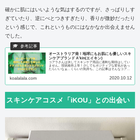
確かに肌にはいいような気はするのですが、さっぱりしす
ぎていたり、逆にべとつきすぎたり、香りが微妙だったり
という感じで、これというものにはなかなか出会えません
でした。
オーストラリア発！地球にもお肌にも優しいスキ
ンケアブランド A'kin(エイキン)
コアラさんは決してスキンケア用品に過剰な期待はしてい
ません。現状維持上等！少しでもポジティブな変化があっ
たらいいなぁ…くらいの気持ち。この記事はそんなコアラ
さんがのオーストラリアで出会ったスキンケアブランド
A'kin（エイキン）について語っ...
2020.10.12
koalalala.com
スキンケアコスメ「iKOU」との出会い