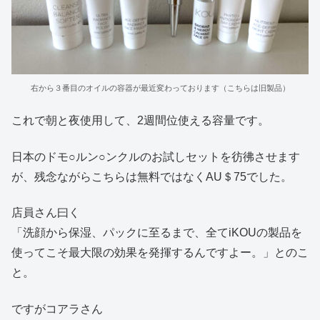
右から３番目のオイルの容器が最近変わっております（こちらは旧製品）
これで朝と夜使用して、2週間位使える容量です。
日本のドモ○ルン○ンクルのお試しセットを彷彿させます
が、残念ながらこちらは無料ではなくAU＄75でした。
店員さん曰く
「洗顔から保湿、パックに至るまで、全てiKOUの製品を
使ってこそ最大限の効果を発揮するんですよー。」とのこ
と。
ですがコアラさん