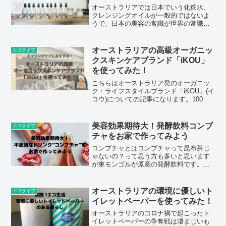
オーストラリアでは日本でいう化粧水、
クレンジングオイルが一般的ではないよ
うで、日本の美容の常識が世界の常識で
はないんだなぁと実感しました。コアラ
さん、化粧水はメーカーにこだわりはな
いものの日本にいた時は必ず使ってまし
オーストラリアの高級オーガニッ
エコライフ
た。メイク落としはオイル...
クスキンケアブランド「iKOU」
を使ってみた！
こちらはオーストラリア発のオーガニッ
ク・ライフスタイルブランド「iKOU」(イ
コウ)についての記事になります。100％
オーガニック素材を使用し、野生で収穫
されたワイルドハーブの成分を使用して
作られている上、アンチエイジング効果
美容効果期待大！発酵飲料コンブ
エコライフ
も高いと噂のiKOUの製品を実際に試して
チャをお家で作ってみよう
みてレビューしております。その使用
感、効果はいかに！？40代、50代でスキ
コンブチャとはコンブチャって昆布茶じ
ンケア化粧品迷子の方におすすめの内容
ゃないの？って思う方も多いと思います
です。
が東モンゴルが原産の発酵飲料です。こ
こシドニーでもヨガマット持って街を闊
歩する健康意識が高そうな人達が飲んで
いるのをよく見かけます。日本では「紅
オーストラリアの環境に優しいト
エコライフ
茶キノコ」と呼ばれ、19...
イレットペーパーを使ってみた！
オーストラリアのコロナ禍で起こったト
イレットペーパーの争奪戦は凄まじいも