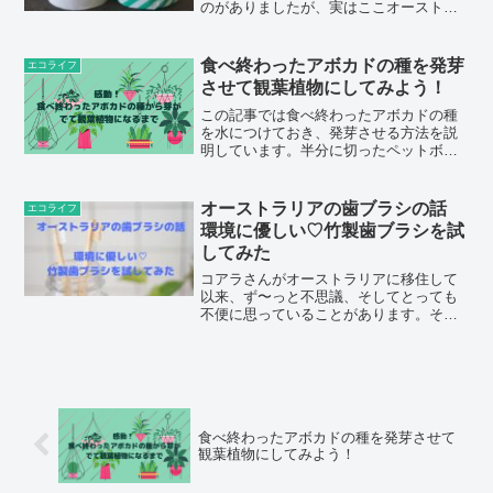
のがありましたが、実はここオーストラ
リアではエコだけどおしゃれで可愛いト
イレットペーパーが手に入ります。この
記事ではそんなトイレットペーパーメー
食べ終わったアボカドの種を発芽
エコライフ
カー２社の比較、レビュー記事となって
させて観葉植物にしてみよう！
おります。
この記事では食べ終わったアボカドの種
を水につけておき、発芽させる方法を説
明しています。半分に切ったペットボト
ルを使い、伸びてきた根の成長を妨げず
に、効率よくアボカドを成長させていく
方法を紹介しています。
オーストラリアの歯ブラシの話
エコライフ
環境に優しい♡竹製歯ブラシを試
してみた
コアラさんがオーストラリアに移住して
以来、ず〜っと不思議、そしてとっても
不便に思っていることがあります。それ
はオーストラリアの歯ブラシです。オー
ストラリアの歯ブラシって何がどうな
の？ってはい、率直に言います。使い心
地が悪いです（笑）こちらは...
食べ終わったアボカドの種を発芽させて
観葉植物にしてみよう！