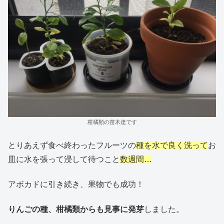
柑橘類の苗木達です
とりあえず食べ終わったフルーツの
種を水で良く洗って
お
皿に水を張って浸して待つこと
数週間…
アボカドに引き続き、果物でも成功！
りんごの種、柑橘類からも見事に発芽
しました。