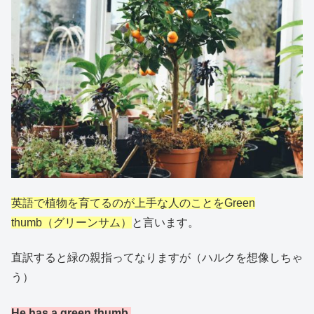
英語で植物を育てるのが上手な人のことを
Green
thumb
（グリーンサム）
と言います。
直訳すると緑の親指ってなりますが（ハルクを想像しちゃ
う）
He has a green thumb.