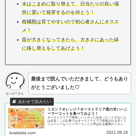
水はこまめに取り替えて、日当たりの良い場
所に置いて発芽するのを待とう！
柑橘類は育てやすいので初心者さんにオスス
メ！
苗が大きくなってきたら、大きさにあった鉢
に移し替えをしてあげよう！
最後まで読んでいただきまして、どうもあり
がとうございました♡
はっぴーさん
ミカン？オレンジ？オーストラリア産の甘いハニ
ーマーコットを食べてみよう！
オーストラリアで美味しいミカンに出会ったことがない人
は必見！この記事ではオーストラリアで収穫される甘くて
ジューシーなハニーマーコットと呼ばれる種類のミカンに
ついて解説しています。ハニー・マーコットはミカンとオ
レンジを掛け合わせたタンゴールという品種にあたり、旬
2021.08.26
koalalala.com
である8月から10月にかけてオーストラリアのスーパーや