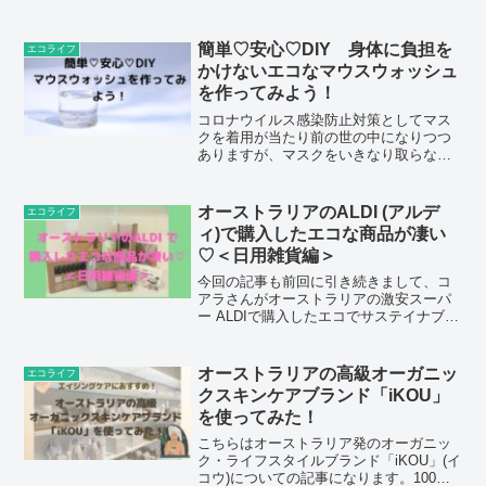
こシドニーでもヨガマット持って街を闊
歩する健康意識が高そうな人達が飲んで
いるのをよく見かけます。日本では「紅
簡単♡安心♡DIY 身体に負担を
エコライフ
茶キノコ」と呼ばれ、19...
かけないエコなマウスウォッシュ
を作ってみよう！
コロナウイルス感染防止対策としてマス
クを着用が当たり前の世の中になりつつ
ありますが、マスクをいきなり取らなき
ゃ！って状況があっても息リフレッシ
ュ！お口美人でありたいと思うのが女心
でございます。みなさんは歯を磨く以外
オーストラリアのALDI (アルデ
エコライフ
にデンタルケアってしてます...
ィ)で購入したエコな商品が凄い
♡＜日用雑貨編＞
今回の記事も前回に引き続きまして、コ
アラさんがオーストラリアの激安スーパ
ー ALDIで購入したエコでサステイナブル
な商品についてです。前回の記事を読ん
でいない方はまずこちらからどうぞ♡近
年、影響力のある有名人の方々がSNSや
オーストラリアの高級オーガニッ
エコライフ
メディアなどを通...
クスキンケアブランド「iKOU」
を使ってみた！
こちらはオーストラリア発のオーガニッ
ク・ライフスタイルブランド「iKOU」(イ
コウ)についての記事になります。100％