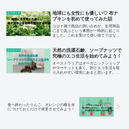
オーガニック素材を使用し、野生で収穫
されたワイルドハーブの成分を使用して
作られている上、アンチエイジング効果
地球にも女性にも優しい♡ 布ナ
エコライフ
も高いと噂のiKOUの製品を実際に試して
プキンを初めて使ってみた話
みてレビューしております。その使用
感、効果はいかに！？40代、50代でスキ
コロナ禍で商品の買い占めが、生理用品
ンケア化粧品迷子の方におすすめの内容
にまで及ぶという事態が一時的に起こり
です。
ました。これを受けて使い捨てではなく
繰り返し使用できる布ナプキンに注目が
集まりましたが、この記事はエコフレン
ドリーかつ女性のカラダにも負担をかけ
天然の洗濯石鹸、ソープナッツで
エコライフ
ないと言われる布ナプキン...
究極のエコ生活を始めてみよう！
オーストラリアはオーガニックショップ
やマーケットも多く、割とエコ生活を取
り入れやすい環境にあると思います。そ
して今回見つけたのは、ソープナッツ、
ソープベリーと呼ばれる木の実を乾燥さ
せただけの洗濯洗剤。こちら洗濯だけか
と思いきや、食器洗い、お...
食べ終わったりんご、オレンジの種を水
につけておくだけで発芽させてみよう！