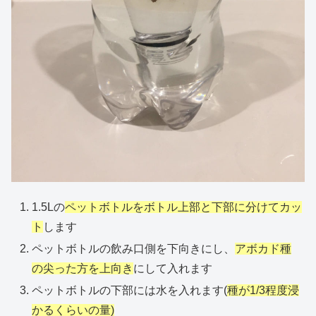
1.5Lの
ペットボトルをボトル上部と下部に分けてカッ
ト
します
ペットボトルの飲み口側を下向きにし、
アボカド種
の尖った方を上向き
にして入れます
ペットボトルの下部には水を入れます(
種が1/3程度浸
かるくらいの量)