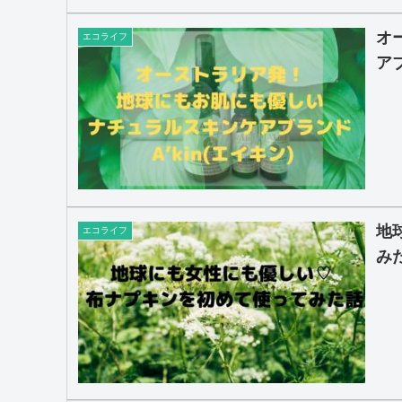
オ
エコライフ
アブ
地
エコライフ
み