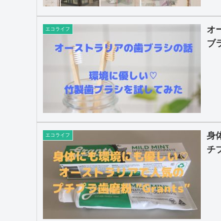
オ
エコライフ
ブ
身
エコライフ
チプ