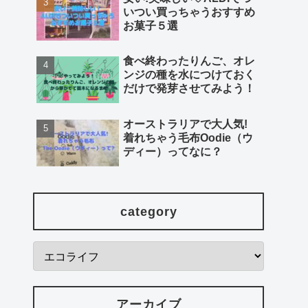
いつい買っちゃうおすすめ
お菓子５選
食べ終わったりんご、オレ
ンジの種を水につけておく
だけで発芽させてみよう！
オーストラリアで大人気!
着れちゃう毛布Oodie（ウ
ディー）ってなに？
category
アーカイブ