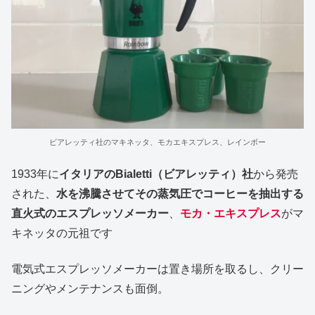
ビアレッティ社のマキネッタ、モカエキスプレス、レインボー
1933年に
イタリアのBialetti（ビアレッティ）社
から発売
された、
水を沸騰させてその蒸気圧でコーヒーを抽出する
直火式のエスプレッソメーカー
、
モカ・エキスプレス
がマ
キネッタの元祖です
電気式エスプレッソメーカーは置き場所を取るし、クリー
ニングやメンテナンスも面倒。